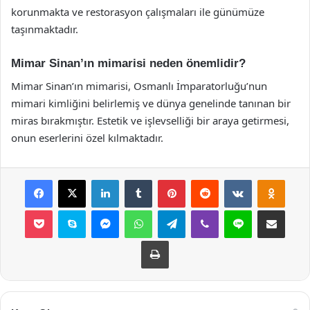
korunmakta ve restorasyon çalışmaları ile günümüze
taşınmaktadır.
Mimar Sinan’ın mimarisi neden önemlidir?
Mimar Sinan’ın mimarisi, Osmanlı İmparatorluğu’nun
mimari kimliğini belirlemiş ve dünya genelinde tanınan bir
miras bırakmıştır. Estetik ve işlevselliği bir araya getirmesi,
onun eserlerini özel kılmaktadır.
Facebook
X
LinkedIn
Tumblr
Pinterest
Reddit
VKontakte
Odnok
Pocket
Skype
Messenger
WhatsApp
Telegram
Viber
Line
E-Posta ile payla
Yazdır