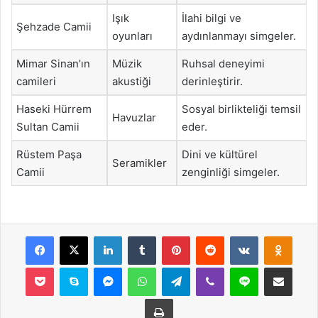
Işık
İlahi bilgi ve
Şehzade Camii
oyunları
aydınlanmayı simgeler.
Mimar Sinan’ın
Müzik
Ruhsal deneyimi
camileri
akustiği
derinleştirir.
Haseki Hürrem
Sosyal birlikteliği temsil
Havuzlar
Sultan Camii
eder.
Rüstem Paşa
Dini ve kültürel
Seramikler
Camii
zenginliği simgeler.
Facebook
X
LinkedIn
Tumblr
Pinterest
Reddit
VKontakte
Odnok
Pocket
Skype
Messenger
WhatsApp
Telegram
Viber
Line
E-Posta ile payla
Yazdır