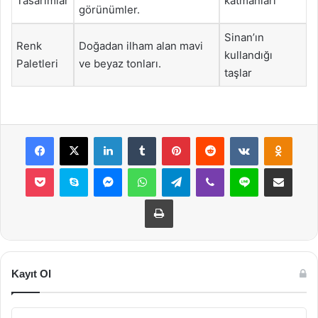
Tasarımlar
katmanları
görünümler.
Sinan’ın
Renk
Doğadan ilham alan mavi
kullandığı
Paletleri
ve beyaz tonları.
taşlar
Facebook
X
LinkedIn
Tumblr
Pinterest
Reddit
VKontakte
Odnok
Pocket
Skype
Messenger
WhatsApp
Telegram
Viber
Line
E-Posta ile payla
Yazdır
Kayıt Ol