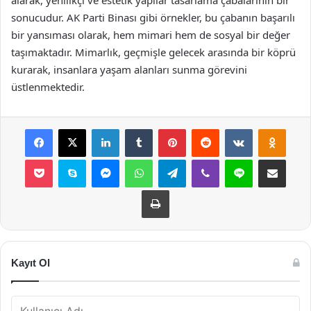
alarak, yenilikçi ve estetik yapılar tasarlama çabalarının bir
sonucudur. AK Parti Binası gibi örnekler, bu çabanın başarılı
bir yansıması olarak, hem mimari hem de sosyal bir değer
taşımaktadır. Mimarlık, geçmişle gelecek arasında bir köprü
kurarak, insanlara yaşam alanları sunma görevini
üstlenmektedir.
Facebook
X
LinkedIn
Tumblr
Pinterest
Reddit
VKontakte
Odnok
Pocket
Skype
Messenger
WhatsApp
Telegram
Viber
Line
E-Posta ile payla
Yazdır
Kayıt Ol