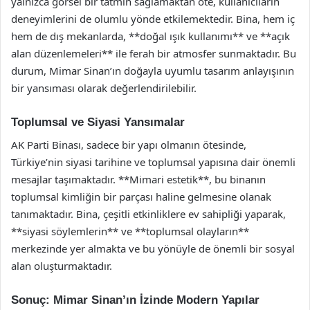
yalnızca görsel bir tatmin sağlamaktan öte, kullanıcıların
deneyimlerini de olumlu yönde etkilemektedir. Bina, hem iç
hem de dış mekanlarda, **doğal ışık kullanımı** ve **açık
alan düzenlemeleri** ile ferah bir atmosfer sunmaktadır. Bu
durum, Mimar Sinan’ın doğayla uyumlu tasarım anlayışının
bir yansıması olarak değerlendirilebilir.
Toplumsal ve Siyasi Yansımalar
AK Parti Binası, sadece bir yapı olmanın ötesinde,
Türkiye’nin siyasi tarihine ve toplumsal yapısına dair önemli
mesajlar taşımaktadır. **Mimari estetik**, bu binanın
toplumsal kimliğin bir parçası haline gelmesine olanak
tanımaktadır. Bina, çeşitli etkinliklere ev sahipliği yaparak,
**siyasi söylemlerin** ve **toplumsal olayların**
merkezinde yer almakta ve bu yönüyle de önemli bir sosyal
alan oluşturmaktadır.
Sonuç: Mimar Sinan’ın İzinde Modern Yapılar