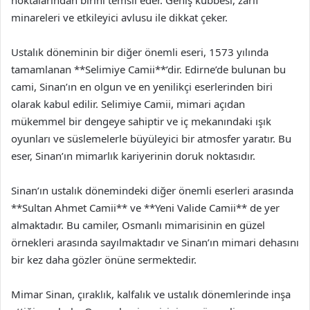
noktalarından birini temsil eder. Geniş kubbesi, zarif
minareleri ve etkileyici avlusu ile dikkat çeker.
Ustalık döneminin bir diğer önemli eseri, 1573 yılında
tamamlanan **Selimiye Camii**’dir. Edirne’de bulunan bu
cami, Sinan’ın en olgun ve en yenilikçi eserlerinden biri
olarak kabul edilir. Selimiye Camii, mimari açıdan
mükemmel bir dengeye sahiptir ve iç mekanındaki ışık
oyunları ve süslemelerle büyüleyici bir atmosfer yaratır. Bu
eser, Sinan’ın mimarlık kariyerinin doruk noktasıdır.
Sinan’ın ustalık dönemindeki diğer önemli eserleri arasında
**Sultan Ahmet Camii** ve **Yeni Valide Camii** de yer
almaktadır. Bu camiler, Osmanlı mimarisinin en güzel
örnekleri arasında sayılmaktadır ve Sinan’ın mimari dehasını
bir kez daha gözler önüne sermektedir.
Mimar Sinan, çıraklık, kalfalık ve ustalık dönemlerinde inşa