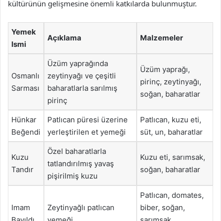
kültürünün gelişmesine önemli katkılarda bulunmuştur.
Yemek
Açıklama
Malzemeler
Ismi
Üzüm yaprağında
Üzüm yaprağı,
Osmanlı
zeytinyağı ve çeşitli
pirinç, zeytinyağı,
Sarması
baharatlarla sarılmış
soğan, baharatlar
pirinç
Hünkar
Patlıcan püresi üzerine
Patlıcan, kuzu eti,
Beğendi
yerleştirilen et yemeği
süt, un, baharatlar
Özel baharatlarla
Kuzu
Kuzu eti, sarımsak,
tatlandırılmış yavaş
Tandır
soğan, baharatlar
pişirilmiş kuzu
Patlıcan, domates,
Imam
Zeytinyağlı patlıcan
biber, soğan,
Bayıldı
yemeği
sarımsak,