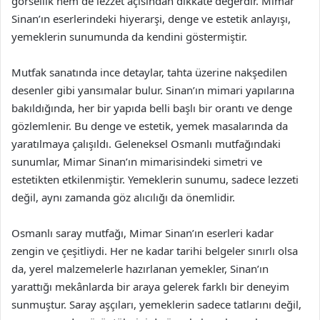
görsellik hem de lezzet açısından dikkate değerdir. Mimar
Sinan’ın eserlerindeki hiyerarşi, denge ve estetik anlayışı,
yemeklerin sunumunda da kendini göstermiştir.
Mutfak sanatında ince detaylar, tahta üzerine nakşedilen
desenler gibi yansımalar bulur. Sinan’ın mimari yapılarına
bakıldığında, her bir yapıda belli başlı bir orantı ve denge
gözlemlenir. Bu denge ve estetik, yemek masalarında da
yaratılmaya çalışıldı. Geleneksel Osmanlı mutfağındaki
sunumlar, Mimar Sinan’ın mimarisindeki simetri ve
estetikten etkilenmiştir. Yemeklerin sunumu, sadece lezzeti
değil, aynı zamanda göz alıcılığı da önemlidir.
Osmanlı saray mutfağı, Mimar Sinan’ın eserleri kadar
zengin ve çeşitliydi. Her ne kadar tarihi belgeler sınırlı olsa
da, yerel malzemelerle hazırlanan yemekler, Sinan’ın
yarattığı mekânlarda bir araya gelerek farklı bir deneyim
sunmuştur. Saray aşçıları, yemeklerin sadece tatlarını değil,