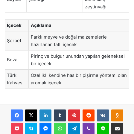
zeytinyağı
İçecek
Açıklama
Farklı meyve ve doğal malzemelerle
Şerbet
hazırlanan tatlı içecek
Pirinç ve bulgur unundan yapılan geleneksel
Boza
bir içecek
Türk
Özellikli kendine has bir pişirme yöntemi olan
Kahvesi
aromalı içecek
Facebook
X
LinkedIn
Tumblr
Pinterest
Reddit
VKontakte
Odnok
Pocket
Skype
Messenger
WhatsApp
Telegram
Viber
Line
E-Posta ile payla