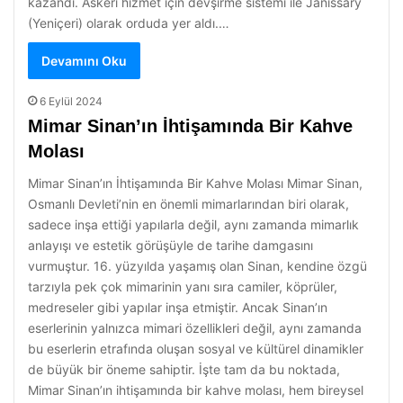
kazandı. Askeri hizmet için devşirme sistemi ile Janissary
(Yeniçeri) olarak orduda yer aldı.…
Devamını Oku
6 Eylül 2024
Mimar Sinan’ın İhtişamında Bir Kahve
Molası
Mimar Sinan’ın İhtişamında Bir Kahve Molası Mimar Sinan,
Osmanlı Devleti’nin en önemli mimarlarından biri olarak,
sadece inşa ettiği yapılarla değil, aynı zamanda mimarlık
anlayışı ve estetik görüşüyle de tarihe damgasını
vurmuştur. 16. yüzyılda yaşamış olan Sinan, kendine özgü
tarzıyla pek çok mimarinin yanı sıra camiler, köprüler,
medreseler gibi yapılar inşa etmiştir. Ancak Sinan’ın
eserlerinin yalnızca mimari özellikleri değil, aynı zamanda
bu eserlerin etrafında oluşan sosyal ve kültürel dinamikler
de büyük bir öneme sahiptir. İşte tam da bu noktada,
Mimar Sinan’ın ihtişamında bir kahve molası, hem bireysel