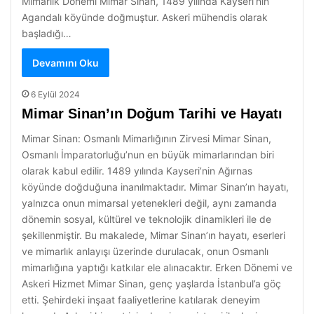
Mimarlık Dönemi Mimar Sinan, 1489 yılında Kayseri’nin
Agandalı köyünde doğmuştur. Askeri mühendis olarak
başladığı…
Devamını Oku
6 Eylül 2024
Mimar Sinan’ın Doğum Tarihi ve Hayatı
Mimar Sinan: Osmanlı Mimarlığının Zirvesi Mimar Sinan,
Osmanlı İmparatorluğu’nun en büyük mimarlarından biri
olarak kabul edilir. 1489 yılında Kayseri’nin Ağırnas
köyünde doğduğuna inanılmaktadır. Mimar Sinan’ın hayatı,
yalnızca onun mimarsal yetenekleri değil, aynı zamanda
dönemin sosyal, kültürel ve teknolojik dinamikleri ile de
şekillenmiştir. Bu makalede, Mimar Sinan’ın hayatı, eserleri
ve mimarlık anlayışı üzerinde durulacak, onun Osmanlı
mimarlığına yaptığı katkılar ele alınacaktır. Erken Dönemi ve
Askeri Hizmet Mimar Sinan, genç yaşlarda İstanbul’a göç
etti. Şehirdeki inşaat faaliyetlerine katılarak deneyim