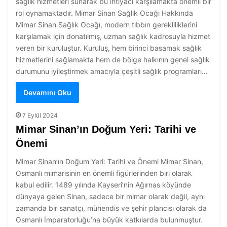
sağlık hizmetleri sunarak bu ihtiyacı karşılamakta önemli bir
rol oynamaktadır. Mimar Sinan Sağlık Ocağı Hakkında
Mimar Sinan Sağlık Ocağı, modern tıbbın gerekliliklerini
karşılamak için donatılmış, uzman sağlık kadrosuyla hizmet
veren bir kuruluştur. Kuruluş, hem birinci basamak sağlık
hizmetlerini sağlamakta hem de bölge halkının genel sağlık
durumunu iyileştirmek amacıyla çeşitli sağlık programları…
Devamını Oku
7 Eylül 2024
Mimar Sinan’ın Doğum Yeri: Tarihi ve
Önemi
Mimar Sinan’ın Doğum Yeri: Tarihi ve Önemi Mimar Sinan,
Osmanlı mimarisinin en önemli figürlerinden biri olarak
kabul edilir. 1489 yılında Kayseri’nin Ağırnas köyünde
dünyaya gelen Sinan, sadece bir mimar olarak değil, aynı
zamanda bir sanatçı, mühendis ve şehir plancısı olarak da
Osmanlı İmparatorluğu’na büyük katkılarda bulunmuştur.